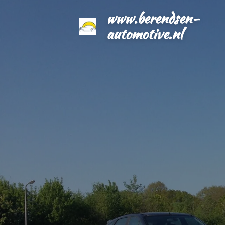
Ga
www.berendsen-
direct
automotive.nl
naar
de
hoofdinhoud